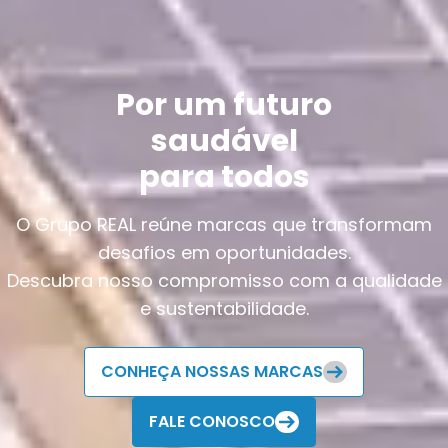
Por um futuro
s
audáve
para todos
O Grupo REAL reúne marcas que transformam
desafios em oportunidades.
Descubra nosso compromisso com a qualidade
e sustentabilidade.
CONHEÇA NOSSAS MARCAS
FALE CONOSCO