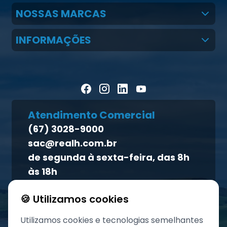
Quem Somos
NOSSAS MARCAS
Claudio Martins Real
Real H Nutrição Animal
INFORMAÇÕES
LGPD
CMR Saúde
Notícias
Política de cookies
Homeopet
Artigos Científicos
Política de privacidade
Blog Pecuária Forte
Direito dos titulares
Homeopet
Atendimento Comercial
Política de qualidade
(67) 3028-9000
Atendimento ao titular
sac@realh.com.br
Canal de ética
de segunda à sexta-feira, das 8h
às 18h
🍪 Utilizamos cookies
Utilizamos cookies e tecnologias semelhantes