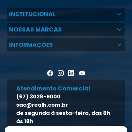
INSTITUCIONAL
Quem Somos
NOSSAS MARCAS
Claudio Martins Real
Real H Nutrição Animal
INFORMAÇÕES
LGPD
CMR Saúde
Notícias
Política de cookies
Homeopet
Artigos Científicos
Política de privacidade
Blog Pecuária Forte
Direito dos titulares
Homeopet
Atendimento Comercial
Política de qualidade
(67) 3028-9000
Atendimento ao titular
sac@realh.com.br
Canal de ética
de segunda à sexta-feira, das 8h
às 18h