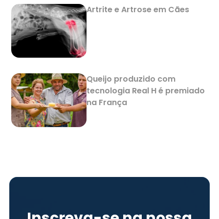
Artrite e Artrose em Cães
Queijo produzido com
tecnologia Real H é premiado
na França
Inscreva-se na nossa