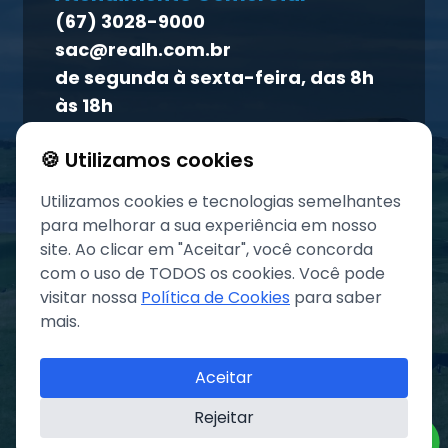
(67) 3028-9000
Atendimento ao titular
sac@realh.com.br
Canal de ética
de segunda à sexta-feira, das 8h
às 18h
🍪 Utilizamos cookies
Utilizamos cookies e tecnologias semelhantes
para melhorar a sua experiência em nosso
site. Ao clicar em "Aceitar", você concorda
com o uso de TODOS os cookies. Você pode
visitar nossa
Política de Cookies
para saber
mais.
©
2026
Grupo REAL. Todos os direitos reservados.
Aceitar
Rejeitar