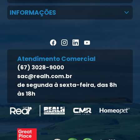
Claudio Martins Real
Real H Nutrição Animal
INFORMAÇÕES
LGPD
CMR Saúde
Notícias
Política de cookies
Homeopet
Artigos Científicos
Política de privacidade
Blog Pecuária Forte
Direito dos titulares
Homeopet
Atendimento Comercial
Política de qualidade
(67) 3028-9000
Atendimento ao titular
sac@realh.com.br
Canal de ética
de segunda à sexta-feira, das 8h
às 18h