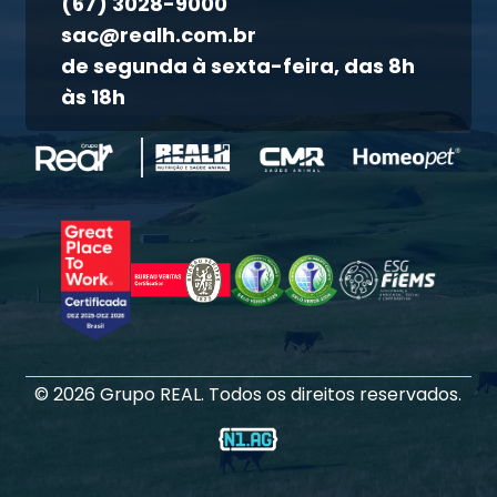
(67) 3028-9000
Atendimento ao titular
sac@realh.com.br
Canal de ética
de segunda à sexta-feira, das 8h
às 18h
©
2026
Grupo REAL. Todos os direitos reservados.