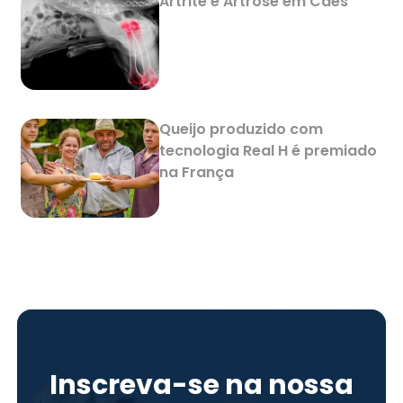
Artrite e Artrose em Cães
Queijo produzido com
tecnologia Real H é premiado
na França
Inscreva-se na nossa