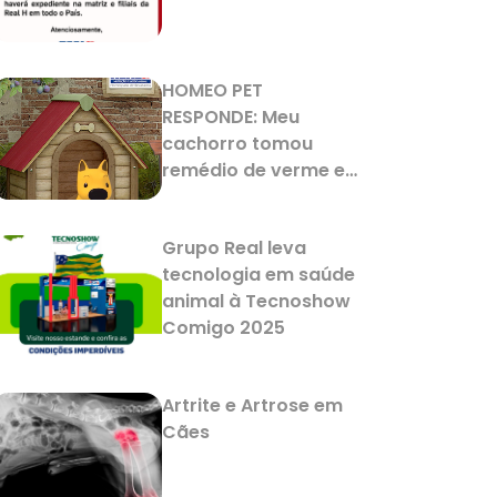
HOMEO PET
RESPONDE: Meu
cachorro tomou
remédio de verme e
agora está
vomitando. Isso é
Grupo Real leva
normal?
tecnologia em saúde
animal à Tecnoshow
Comigo 2025
Artrite e Artrose em
Cães