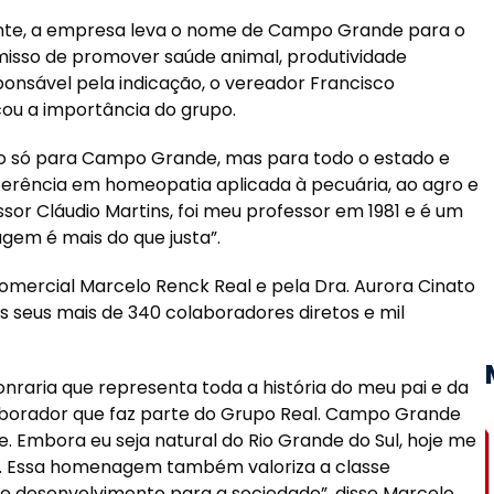
nte, a empresa leva o nome de Campo Grande para o
isso de promover saúde animal, produtividade
onsável pela indicação, o vereador Francisco
cou a importância do grupo.
o só para Campo Grande, mas para todo o estado e
ferência em homeopatia aplicada à pecuária, ao agro e
sor Cláudio Martins, foi meu professor em 1981 e é um
gem é mais do que justa”.
omercial Marcelo Renck Real e pela Dra. Aurora Cinato
 seus mais de 340 colaboradores diretos e mil
nraria que representa toda a história do meu pai e da
borador que faz parte do Grupo Real. Campo Grande
 Embora eu seja natural do Rio Grande do Sul, hoje me
 Essa homenagem também valoriza a classe
e desenvolvimento para a sociedade”, disse Marcelo,