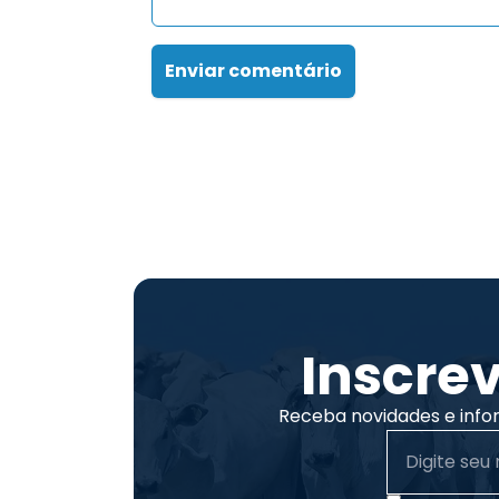
Enviar comentário
Inscre
Receba novidades e info