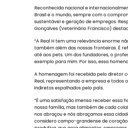
Reconhecida nacional e internacionalme
Brasil e o mundo, sempre com o comprom
sustentável e geração de empregos. Resp
Gonçalves (Veterinário Francisco) desta
“A Real H tem uma relevância enorme nã
também além das nossas fronteiras. É re
até aos pets. Um dos fundadores, o profes
exemplo para mim. Por isso, essa homena
A homenagem foi recebida pelo diretor c
Real, representando a empresa e todos os
indiretos espalhados pelo país.
“É uma satisfação imensa receber essa ho
nossa família, mas também de cada cola
nos abraçou e nós abraçamos essa cidade.
considero campo-grandense de coração.
produtiva, que gera alimentos, empregos 