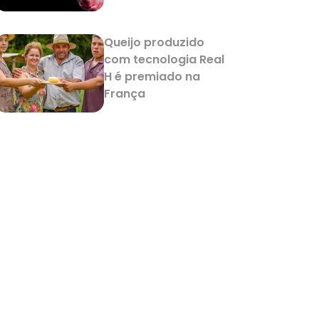
Queijo produzido
com tecnologia Real
H é premiado na
França