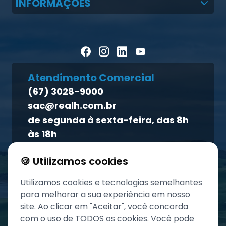
INFORMAÇÕES
LGPD
CMR Saúde
Notícias
Política de cookies
Homeopet
Artigos Científicos
Política de privacidade
Blog Pecuária Forte
Direito dos titulares
Homeopet
Atendimento Comercial
Política de qualidade
(67) 3028-9000
Atendimento ao titular
sac@realh.com.br
Canal de ética
de segunda à sexta-feira, das 8h
às 18h
🍪 Utilizamos cookies
Utilizamos cookies e tecnologias semelhantes
para melhorar a sua experiência em nosso
site. Ao clicar em "Aceitar", você concorda
com o uso de TODOS os cookies. Você pode