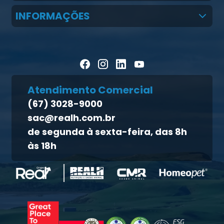
Real H Nutrição Animal
INFORMAÇÕES
LGPD
CMR Saúde
Notícias
Política de cookies
Homeopet
Artigos Científicos
Política de privacidade
Blog Pecuária Forte
Direito dos titulares
Homeopet
Atendimento Comercial
Política de qualidade
(67) 3028-9000
Atendimento ao titular
sac@realh.com.br
Canal de ética
de segunda à sexta-feira, das 8h
às 18h