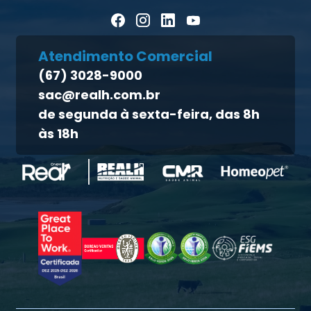
Artigos Científicos
Política de privacidade
Blog Pecuária Forte
Direito dos titulares
Homeopet
Atendimento Comercial
Política de qualidade
(67) 3028-9000
Atendimento ao titular
sac@realh.com.br
Canal de ética
de segunda à sexta-feira, das 8h
às 18h