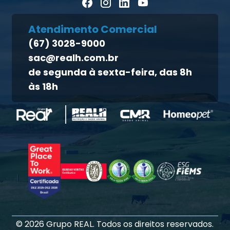
Blog Pecuária Forte
Direito dos titulares
Homeopet
Atendimento Comercial
Política de qualidade
(67) 3028-9000
Atendimento ao titular
sac@realh.com.br
Canal de ética
de segunda à sexta-feira, das 8h
às 18h
©
2026
Grupo REAL. Todos os direitos reservados.