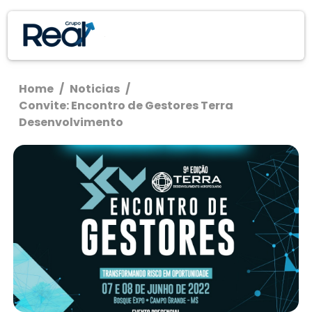
Home
/
Noticias
/
Convite: Encontro de Gestores Terra
Desenvolvimento