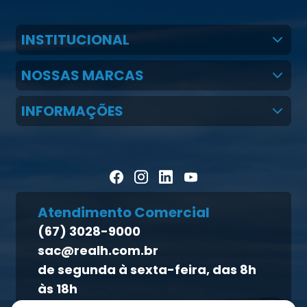
INSTITUCIONAL
Quem Somos
NOSSAS MARCAS
Claudio Martins Real
Real H Nutrição Animal
INFORMAÇÕES
LGPD
CMR Saúde
Notícias
Política de cookies
Homeopet
Artigos Científicos
Política de privacidade
Blog Pecuária Forte
Direito dos titulares
Homeopet
Atendimento Comercial
Política de qualidade
(67) 3028-9000
Atendimento ao titular
sac@realh.com.br
Canal de ética
de segunda à sexta-feira, das 8h
às 18h