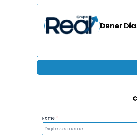
Dener Dia
C
Nome
*