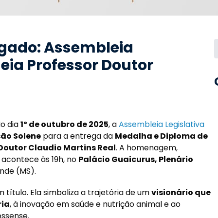
gado: Assembleia
eia Professor Doutor
o dia
1º de outubro de 2025
, a
Assembleia Legislativa
são Solene
para a entrega da
Medalha e Diploma de
 Doutor Claudio Martins Real
. A homenagem,
acontece às 19h, no
Palácio Guaicurus, Plenário
nde (MS).
ítulo. Ela simboliza a trajetória de um
visionário que
ria
, à inovação em saúde e nutrição animal e ao
ossense.