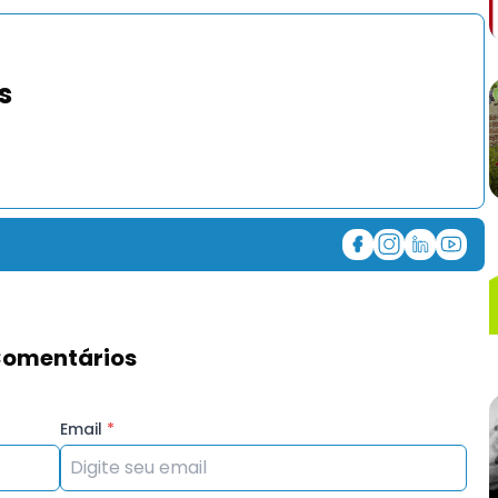
s
omentários
Email
*