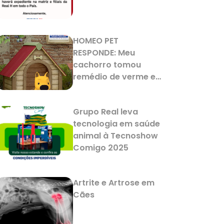
HOMEO PET
RESPONDE: Meu
cachorro tomou
remédio de verme e
agora está
vomitando. Isso é
Grupo Real leva
normal?
tecnologia em saúde
animal à Tecnoshow
Comigo 2025
Artrite e Artrose em
Cães