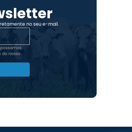
sletter
retamente no seu e-mail.
e possamos
s do nosso