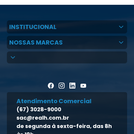
INSTITUCIONAL
Quem Somos
NOSSAS MARCAS
Claudio Martins Real
Real H Nutrição Animal
LGPD
CMR Saúde
Política de cookies
Homeopet
Política de privacidade
Direito dos titulares
Atendimento Comercial
Política de qualidade
(67) 3028-9000
Atendimento ao titular
sac@realh.com.br
Canal de ética
de segunda à sexta-feira, das 8h