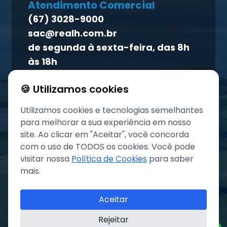
Homeopet
Atendimento Comercial
Política de qualidade
(67) 3028-9000
Atendimento ao titular
sac@realh.com.br
Canal de ética
de segunda à sexta-feira, das 8h
às 18h
🍪 Utilizamos cookies
Utilizamos cookies e tecnologias semelhantes
para melhorar a sua experiência em nosso
site. Ao clicar em "Aceitar", você concorda
com o uso de TODOS os cookies. Você pode
visitar nossa
Política de Cookies
para saber
mais.
©
2026
Grupo REAL. Todos os direitos reservados.
Aceitar
Rejeitar