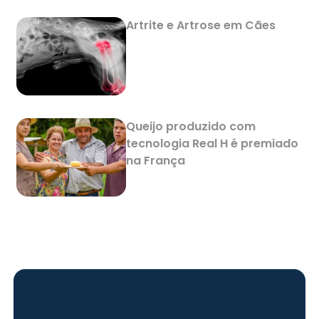
Artrite e Artrose em Cães
Queijo produzido com
tecnologia Real H é premiado
na França