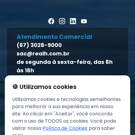
Notícias
Política de cookies
Homeopet
Artigos Científicos
Política de privacidade
Blog Pecuária Forte
Direito dos titulares
Homeopet
Atendimento Comercial
Política de qualidade
(67) 3028-9000
Atendimento ao titular
sac@realh.com.br
Canal de ética
de segunda à sexta-feira, das 8h
às 18h
🍪 Utilizamos cookies
Utilizamos cookies e tecnologias semelhantes
para melhorar a sua experiência em nosso
site. Ao clicar em "Aceitar", você concorda
com o uso de TODOS os cookies. Você pode
visitar nossa
Política de Cookies
para saber