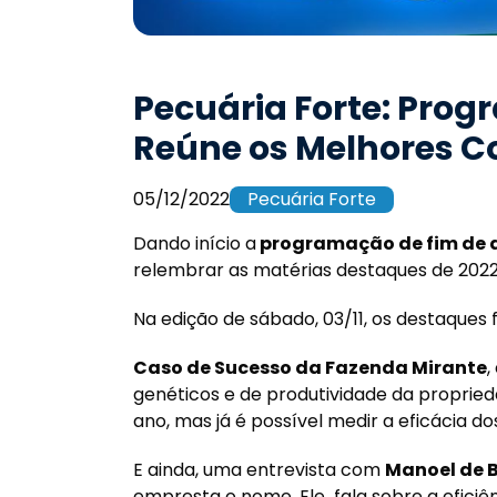
Pecuária Forte: Prog
Reúne os Melhores C
05/12/2022
Pecuária Forte
Dando início a
programação de fim de a
relembrar as matérias destaques de 2022
Na edição de sábado, 03/11, os destaques 
Caso de Sucesso da Fazenda Mirante
,
genéticos e de produtividade da proprie
ano, mas já é possível medir a eficácia 
E ainda, uma entrevista com
Manoel de 
empresta o nome. Ele fala sobre a eficiê