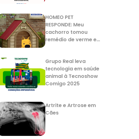
HOMEO PET
RESPONDE: Meu
cachorro tomou
remédio de verme e
agora está
vomitando. Isso é
Grupo Real leva
normal?
tecnologia em saúde
animal à Tecnoshow
Comigo 2025
Artrite e Artrose em
Cães