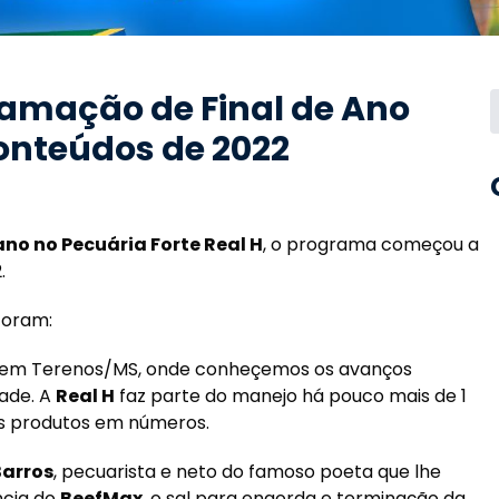
ramação de Final de Ano
onteúdos de 2022
no no Pecuária Forte Real H
, o programa começou a
.
foram:
 em Terenos/MS, onde conheçemos os avanços
dade. A
Real H
faz parte do manejo há pouco mais de 1
dos produtos em números.
Barros
, pecuarista e neto do famoso poeta que lhe
ncia do
BeefMax
, o sal para engorda e terminação da