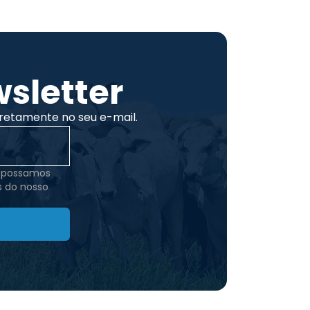
sletter
retamente no seu e-mail.
e possamos
s do nosso