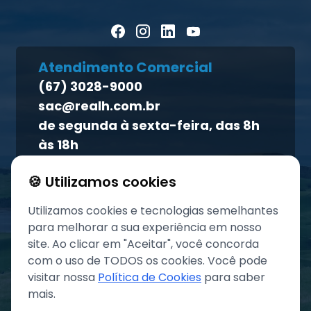
Homeopet
Artigos Científicos
Política de privacidade
Blog Pecuária Forte
Direito dos titulares
Homeopet
Atendimento Comercial
Política de qualidade
(67) 3028-9000
Atendimento ao titular
sac@realh.com.br
Canal de ética
de segunda à sexta-feira, das 8h
às 18h
🍪 Utilizamos cookies
Utilizamos cookies e tecnologias semelhantes
para melhorar a sua experiência em nosso
site. Ao clicar em "Aceitar", você concorda
com o uso de TODOS os cookies. Você pode
visitar nossa
Política de Cookies
para saber
mais.