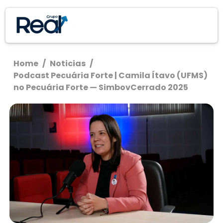
Home
/
Noticias
/
Podcast Pecuária Forte | Camila Ítavo (UFMS)
no Pecuária Forte — SimbovCerrado 2025