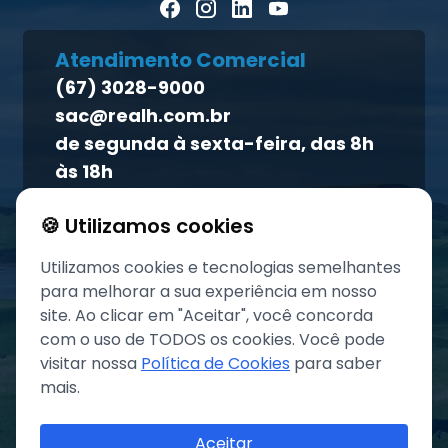
Blog Pecuária Forte
Direito dos titulares
Homeopet
Atendimento Comercial
Política de qualidade
(67) 3028-9000
Atendimento ao titular
sac@realh.com.br
Canal de ética
de segunda à sexta-feira, das 8h
às 18h
🍪 Utilizamos cookies
Utilizamos cookies e tecnologias semelhantes
para melhorar a sua experiência em nosso
site. Ao clicar em "Aceitar", você concorda
com o uso de TODOS os cookies. Você pode
visitar nossa
Política de Cookies
para saber
mais.
©
2026
Grupo REAL. Todos os direitos reservados.
Aceitar