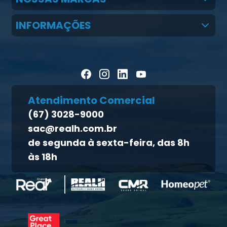
Claudio Martins Real
Real H Nutrição Animal
INFORMAÇÕES
LGPD
CMR Saúde
Notícias
Política de cookies
Homeopet
Artigos Científicos
Política de privacidade
Blog Pecuária Forte
Direito dos titulares
Homeopet
Atendimento Comercial
Política de qualidade
(67) 3028-9000
Atendimento ao titular
sac@realh.com.br
Canal de ética
de segunda à sexta-feira, das 8h
às 18h