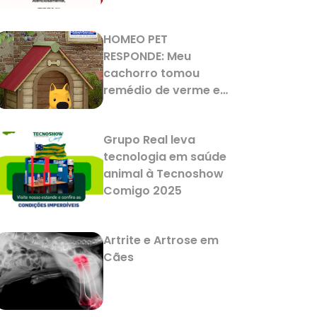
HOMEO PET
RESPONDE: Meu
cachorro tomou
remédio de verme e
agora está
vomitando. Isso é
Grupo Real leva
normal?
tecnologia em saúde
animal à Tecnoshow
Comigo 2025
Artrite e Artrose em
Cães