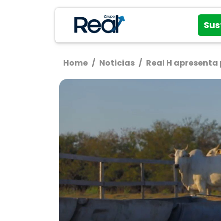
Sus
Home
/
Noticias
/
Real H apresenta