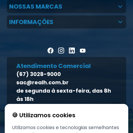
Quem Somos
NOSSAS MARCAS
Claudio Martins Real
Real H Nutrição Animal
INFORMAÇÕES
LGPD
CMR Saúde
Notícias
Política de cookies
Homeopet
Artigos Científicos
Política de privacidade
Blog Pecuária Forte
Direito dos titulares
Homeopet
Atendimento Comercial
Política de qualidade
(67) 3028-9000
Atendimento ao titular
sac@realh.com.br
Canal de ética
de segunda à sexta-feira, das 8h
às 18h
🍪 Utilizamos cookies
Utilizamos cookies e tecnologias semelhantes