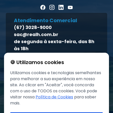
Artigos Científicos
Política de privacidade
Blog Pecuária Forte
Direito dos titulares
Homeopet
Atendimento Comercial
Política de qualidade
(67) 3028-9000
Atendimento ao titular
sac@realh.com.br
Canal de ética
de segunda à sexta-feira, das 8h
às 18h
🍪 Utilizamos cookies
Utilizamos cookies e tecnologias semelhantes
para melhorar a sua experiência em nosso
site. Ao clicar em "Aceitar", você concorda
com o uso de TODOS os cookies. Você pode
visitar nossa
Política de Cookies
para saber
mais.