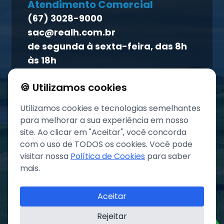
Homeopet
Atendimento Comercial
Política de qualidade
(67) 3028-9000
Atendimento ao titular
sac@realh.com.br
Canal de ética
de segunda à sexta-feira, das 8h
às 18h
🍪 Utilizamos cookies
Utilizamos cookies e tecnologias semelhantes
para melhorar a sua experiência em nosso
site. Ao clicar em "Aceitar", você concorda
com o uso de TODOS os cookies. Você pode
visitar nossa
Política de Cookies
para saber
mais.
©
2026
Grupo REAL. Todos os direitos reservados.
Aceitar
Rejeitar