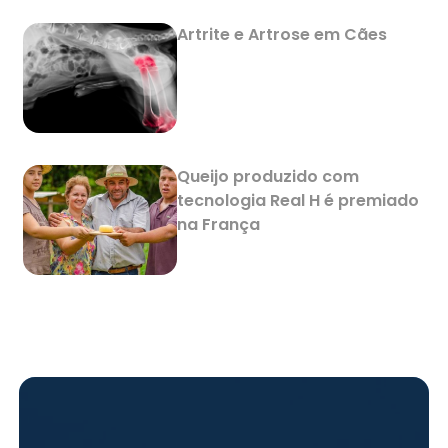
Artrite e Artrose em Cães
Queijo produzido com
tecnologia Real H é premiado
na França