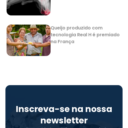
Queijo produzido com
tecnologia Real H é premiado
na França
Inscreva-se na nossa
newsletter