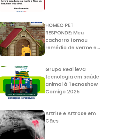
HOMEO PET
RESPONDE: Meu
cachorro tomou
remédio de verme e
agora está
vomitando. Isso é
Grupo Real leva
normal?
tecnologia em saúde
animal à Tecnoshow
Comigo 2025
Artrite e Artrose em
Cães