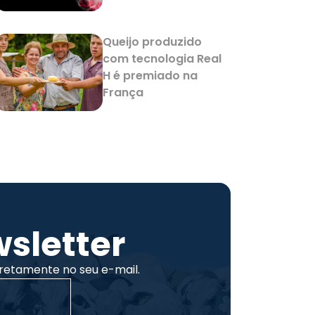
Queijo produzido
com tecnologia Real
H é premiado na
França
sletter
retamente no seu e-mail.