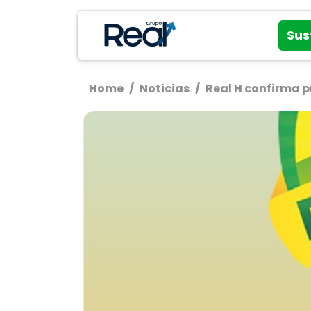
Sus
Home
/
Noticias
/
Real H confirma 