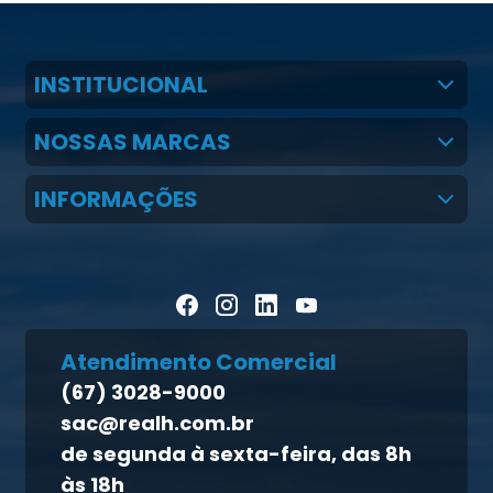
INSTITUCIONAL
Quem Somos
NOSSAS MARCAS
Claudio Martins Real
Real H Nutrição Animal
INFORMAÇÕES
LGPD
CMR Saúde
Notícias
Política de cookies
Homeopet
Artigos Científicos
Política de privacidade
Blog Pecuária Forte
Direito dos titulares
Homeopet
Atendimento Comercial
Política de qualidade
(67) 3028-9000
Atendimento ao titular
sac@realh.com.br
Canal de ética
de segunda à sexta-feira, das 8h
às 18h