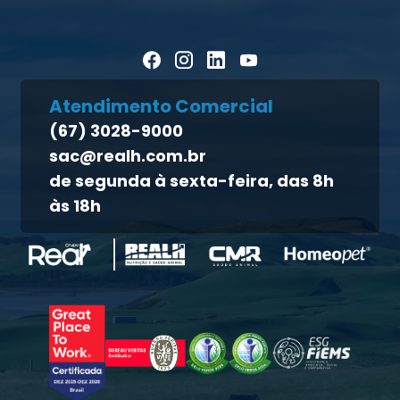
Notícias
Política de cookies
Homeopet
Artigos Científicos
Política de privacidade
Blog Pecuária Forte
Direito dos titulares
Homeopet
Atendimento Comercial
Política de qualidade
(67) 3028-9000
Atendimento ao titular
sac@realh.com.br
Canal de ética
de segunda à sexta-feira, das 8h
às 18h