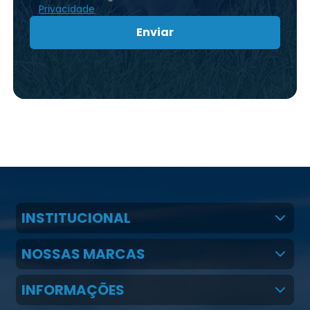
Privacidade
Enviar
INSTITUCIONAL
Quem Somos
NOSSAS MARCAS
Claudio Martins Real
Real H Nutrição Animal
INFORMAÇÕES
LGPD
CMR Saúde