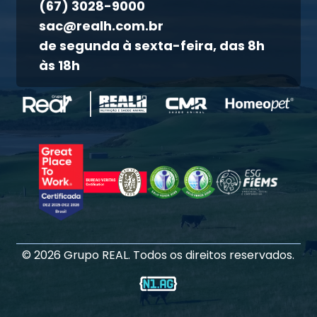
(67) 3028-9000
Atendimento ao titular
sac@realh.com.br
Canal de ética
de segunda à sexta-feira, das 8h
às 18h
©
2026
Grupo REAL. Todos os direitos reservados.