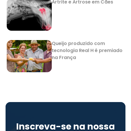
Artrite e Artrose em Cães
Queijo produzido com
tecnologia Real H é premiado
na França
Inscreva-se na nossa