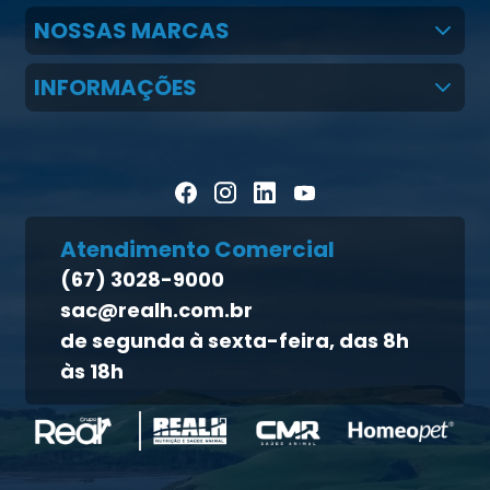
Quem Somos
NOSSAS MARCAS
Claudio Martins Real
Real H Nutrição Animal
INFORMAÇÕES
LGPD
CMR Saúde
Notícias
Política de cookies
Homeopet
Artigos Científicos
Política de privacidade
Blog Pecuária Forte
Direito dos titulares
Homeopet
Atendimento Comercial
Política de qualidade
(67) 3028-9000
Atendimento ao titular
sac@realh.com.br
Canal de ética
de segunda à sexta-feira, das 8h
às 18h