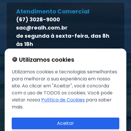
Direito dos titulares
Homeopet
Atendimento Comercial
Política de qualidade
(67) 3028-9000
Atendimento ao titular
sac@realh.com.br
Canal de ética
de segunda à sexta-feira, das 8h
às 18h
🍪 Utilizamos cookies
Utilizamos cookies e tecnologias semelhantes
para melhorar a sua experiência em nosso
site. Ao clicar em "Aceitar", você concorda
com o uso de TODOS os cookies. Você pode
visitar nossa
Política de Cookies
para saber
mais.
©
2026
Grupo REAL. Todos os direitos reservados.
Aceitar