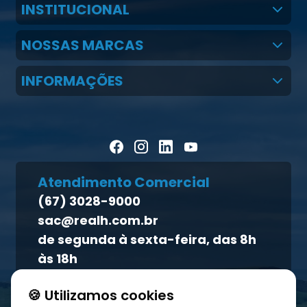
INSTITUCIONAL
Quem Somos
NOSSAS MARCAS
Claudio Martins Real
Real H Nutrição Animal
INFORMAÇÕES
LGPD
CMR Saúde
Notícias
Política de cookies
Homeopet
Artigos Científicos
Política de privacidade
Blog Pecuária Forte
Direito dos titulares
Homeopet
Atendimento Comercial
Política de qualidade
(67) 3028-9000
Atendimento ao titular
sac@realh.com.br
Canal de ética
de segunda à sexta-feira, das 8h
às 18h
🍪 Utilizamos cookies