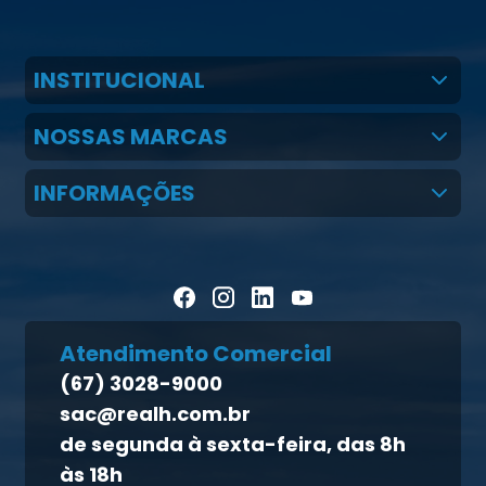
INSTITUCIONAL
Quem Somos
NOSSAS MARCAS
Claudio Martins Real
Real H Nutrição Animal
INFORMAÇÕES
LGPD
CMR Saúde
Notícias
Política de cookies
Homeopet
Artigos Científicos
Política de privacidade
Blog Pecuária Forte
Direito dos titulares
Homeopet
Atendimento Comercial
Política de qualidade
(67) 3028-9000
Atendimento ao titular
sac@realh.com.br
Canal de ética
de segunda à sexta-feira, das 8h
às 18h