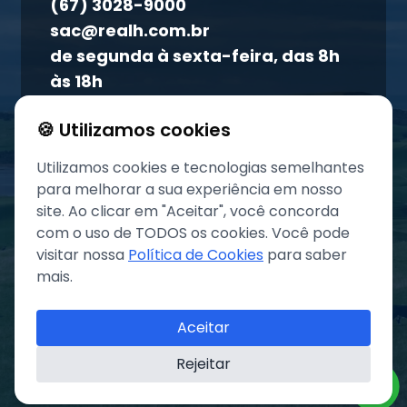
(67) 3028-9000
Atendimento ao titular
sac@realh.com.br
Canal de ética
de segunda à sexta-feira, das 8h
às 18h
🍪 Utilizamos cookies
Utilizamos cookies e tecnologias semelhantes
para melhorar a sua experiência em nosso
site. Ao clicar em "Aceitar", você concorda
com o uso de TODOS os cookies. Você pode
visitar nossa
Política de Cookies
para saber
mais.
©
2026
Grupo REAL. Todos os direitos reservados.
Aceitar
Rejeitar