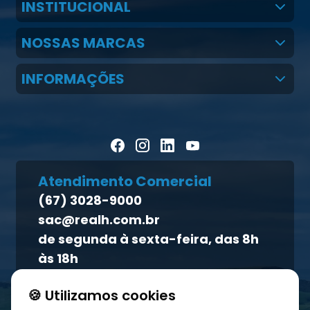
INSTITUCIONAL
Quem Somos
NOSSAS MARCAS
Claudio Martins Real
Real H Nutrição Animal
INFORMAÇÕES
LGPD
CMR Saúde
Notícias
Política de cookies
Homeopet
Artigos Científicos
Política de privacidade
Blog Pecuária Forte
Direito dos titulares
Homeopet
Atendimento Comercial
Política de qualidade
(67) 3028-9000
Atendimento ao titular
sac@realh.com.br
Canal de ética
de segunda à sexta-feira, das 8h
às 18h
🍪 Utilizamos cookies