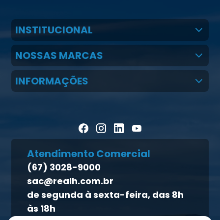
INSTITUCIONAL
Quem Somos
NOSSAS MARCAS
Claudio Martins Real
Real H Nutrição Animal
INFORMAÇÕES
LGPD
CMR Saúde
Notícias
Política de cookies
Homeopet
Artigos Científicos
Política de privacidade
Blog Pecuária Forte
Direito dos titulares
Homeopet
Atendimento Comercial
Política de qualidade
(67) 3028-9000
Atendimento ao titular
sac@realh.com.br
Canal de ética
de segunda à sexta-feira, das 8h
às 18h