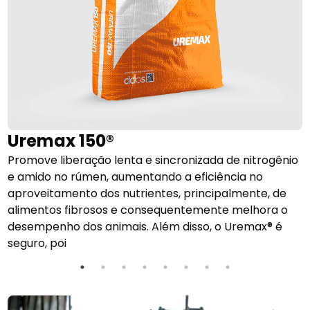
Uremax 150®
Promove liberação lenta e sincronizada de nitrogênio
P
e amido no rúmen, aumentando a eficiência no
e
aproveitamento dos nutrientes, principalmente, de
a
alimentos fibrosos e consequentemente melhora o
a
desempenho dos animais. Além disso, o Uremax® é
d
seguro, poi
s