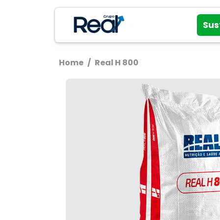
Sus
Home
/
Real H 800