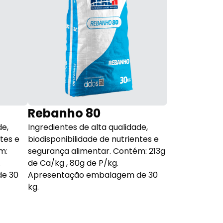
Rebanho 80
Recrima
de,
Ingredientes de alta qualidade,
Oferece tecno
ntes e
biodisponibilidade de nutrientes e
(sincronismo 
m:
segurança alimentar. Contém: 213g
no rúmen, po
.
de Ca/kg , 80g de P/kg.
de proteína).
e 30
Apresentação embalagem de 30
kg.