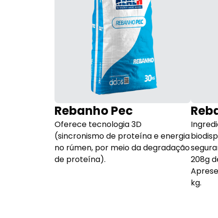
Z
Rebanho Pec
Reb
o ideal de
Oferece tecnologia 3D
Ingredi
is, em sua
(sincronismo de proteína e energia
biodisp
emento
no rúmen, por meio da degradação
segura
xtrusada em
de proteína).
208g d
qual, promove
Aprese
onizada de
kg.
o rúmen,
ncia no