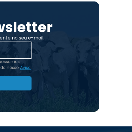
sletter
ente no seu e-mail.
 possamos
 do nosso
Aviso