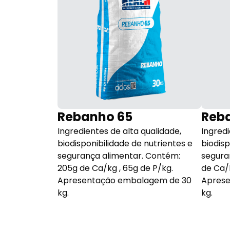
Rebanho 65
Reb
nta e
Ingredientes de alta qualidade,
Ingredi
ogênio e amido
biodisponibilidade de nutrientes e
biodisp
o a eficiência
segurança alimentar. Contém:
segura
s nutrientes,
205g de Ca/kg , 65g de P/kg.
de Ca/k
limentos
Apresentação embalagem de 30
Aprese
ntemente
kg.
kg.
ho dos
o Uremax® é