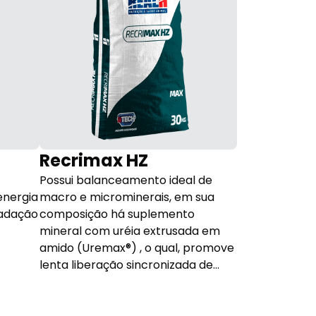
Recrimax HZ
Recrimax
Possui balanceamento ideal de
Oferece tecno
energia
macro e microminerais, em sua
(sincronismo 
radação
composição há suplemento
no rúmen, po
mineral com uréia extrusada em
de proteína).
amido (Uremax®) , o qual, promove
lenta liberação sincronizada de
nitrogênio e amido no rúmen,
aumentando a eficiência no
aproveitamento do