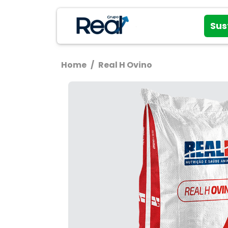
Sus
Home
/
Real H Ovino