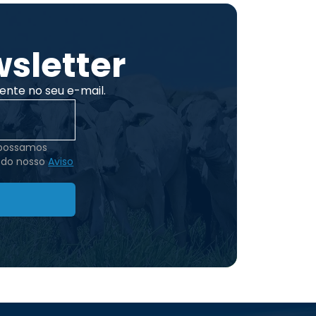
sletter
ente no seu e-mail.
 possamos
 do nosso
Aviso