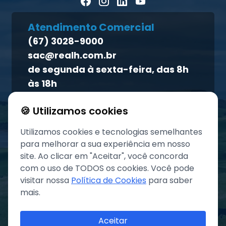
Blog Pecuária Forte
Direito dos titulares
Homeopet
Atendimento Comercial
Política de qualidade
(67) 3028-9000
Atendimento ao titular
sac@realh.com.br
Canal de ética
de segunda à sexta-feira, das 8h
às 18h
🍪 Utilizamos cookies
Utilizamos cookies e tecnologias semelhantes
para melhorar a sua experiência em nosso
site. Ao clicar em "Aceitar", você concorda
com o uso de TODOS os cookies. Você pode
visitar nossa
Política de Cookies
para saber
mais.
©
2026
Grupo REAL. Todos os direitos reservados.
Aceitar