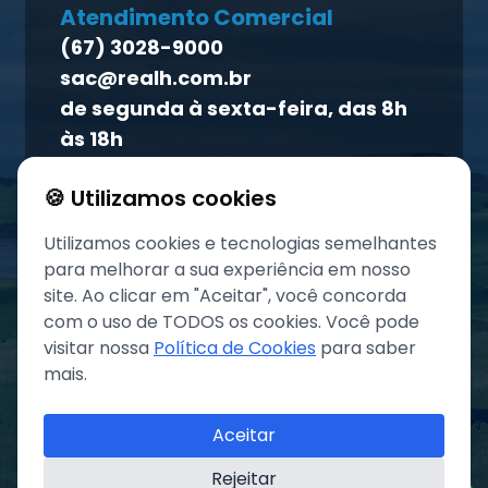
Homeopet
Atendimento Comercial
Política de qualidade
(67) 3028-9000
Atendimento ao titular
sac@realh.com.br
Canal de ética
de segunda à sexta-feira, das 8h
às 18h
🍪 Utilizamos cookies
Utilizamos cookies e tecnologias semelhantes
para melhorar a sua experiência em nosso
site. Ao clicar em "Aceitar", você concorda
com o uso de TODOS os cookies. Você pode
visitar nossa
Política de Cookies
para saber
mais.
©
2026
Grupo REAL. Todos os direitos reservados.
Aceitar
Rejeitar