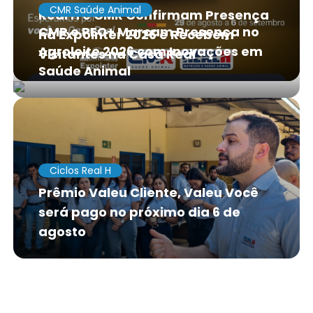
CMR Saúde Animal
Real H e CMR Confirmam Presença
CMR e PEC+ Marcam Presença no
na Expointer 2026 e Recebem
Agroleite 2026 com Inovações em
Visitantes na Casa Real
Saúde Animal
Ciclos Real H
Prêmio Valeu Cliente, Valeu Você
será pago no próximo dia 6 de
agosto