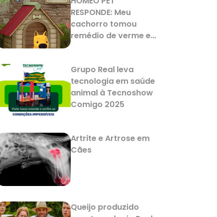
HOMEO PET
RESPONDE: Meu
cachorro tomou
remédio de verme e
agora está
vomitando. Isso é
Grupo Real leva
normal?
tecnologia em saúde
animal à Tecnoshow
Comigo 2025
Artrite e Artrose em
Cães
Queijo produzido