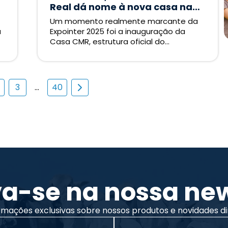
Real dá nome à nova casa na
Expointer
Um momento realmente marcante da
a
Expointer 2025 foi a inauguração da
Casa CMR, estrutura oficial do...
3
...
40
va-se na nossa new
rmações exclusivas sobre nossos produtos e novidades di