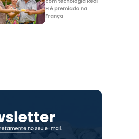
com tecnologia Real
H é premiado na
França
sletter
retamente no seu e-mail.