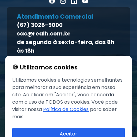
Blog Pecuária Forte
Direito dos titulares
Homeopet
Atendimento Comercial
Política de qualidade
(67) 3028-9000
Atendimento ao titular
sac@realh.com.br
Canal de ética
de segunda à sexta-feira, das 8h
às 18h
🍪 Utilizamos cookies
Utilizamos cookies e tecnologias semelhantes
para melhorar a sua experiência em nosso
site. Ao clicar em "Aceitar", você concorda
com o uso de TODOS os cookies. Você pode
visitar nossa
Política de Cookies
para saber
mais.
©
2026
Grupo REAL. Todos os direitos reservados.
Aceitar