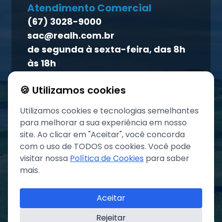
Homeopet
Atendimento Comercial
Política de qualidade
(67) 3028-9000
Atendimento ao titular
sac@realh.com.br
Canal de ética
de segunda à sexta-feira, das 8h
às 18h
🍪 Utilizamos cookies
Utilizamos cookies e tecnologias semelhantes
para melhorar a sua experiência em nosso
site. Ao clicar em "Aceitar", você concorda
com o uso de TODOS os cookies. Você pode
visitar nossa
Política de Cookies
para saber
mais.
©
2026
Grupo REAL. Todos os direitos reservados.
Aceitar
Rejeitar