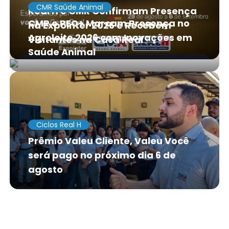
CMR Saúde Animal
Real H e CMR Confirmam Presença
CMR e PEC+ Marcam Presença no
na Expointer 2026 e Recebem
Agroleite 2026 com Inovações em
Visitantes na Casa Real
Saúde Animal
Ciclos Real H
Prêmio Valeu Cliente, Valeu Você
será pago no próximo dia 6 de
agosto