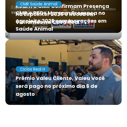
CMR Saúde Animal
Real H e CMR Confirmam Presença
CMR e PEC+ Marcam Presença no
na Expointer 2026 e Recebem
Agroleite 2026 com Inovações em
Visitantes na Casa Real
Saúde Animal
Ciclos Real H
Prêmio Valeu Cliente, Valeu Você
será pago no próximo dia 6 de
agosto