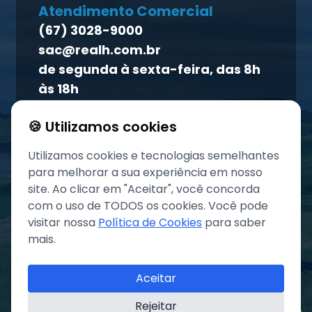
Homeopet
Atendimento Comercial
Política de qualidade
(67) 3028-9000
Atendimento ao titular
sac@realh.com.br
Canal de ética
de segunda à sexta-feira, das 8h
às 18h
🍪 Utilizamos cookies
Utilizamos cookies e tecnologias semelhantes
para melhorar a sua experiência em nosso
site. Ao clicar em "Aceitar", você concorda
com o uso de TODOS os cookies. Você pode
visitar nossa
Política de Cookies
para saber
mais.
©
2026
Grupo REAL. Todos os direitos reservados.
Aceitar
Rejeitar